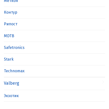
Меткон
Контур
Рипост
MDTB
Safetronics
Stark
Technomax
Valberg
Экзотик