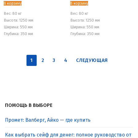
В корзину
В корзину
Вес:
80 кг
Вес:
80 кг
Высота: 1250 мм
Высота: 1250 мм
Ширина: 550 мм
Ширина: 550 мм
Глубина: 350 мм
Глубина: 350 мм
Пагинация
1
2
3
4
СЛЕДУЮЩАЯ
записей
ПОМОЩЬ В ВЫБОРЕ
Промет: Валберг, Айко — где купить
Как выбрать сейф для денег: полное руководство от