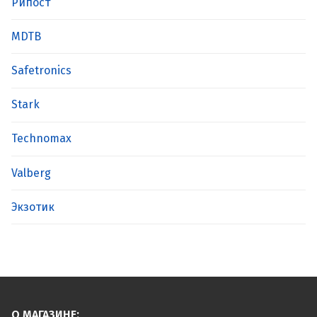
Рипост
MDTB
Safetronics
Stark
Technomax
Valberg
Экзотик
О МАГАЗИНЕ: