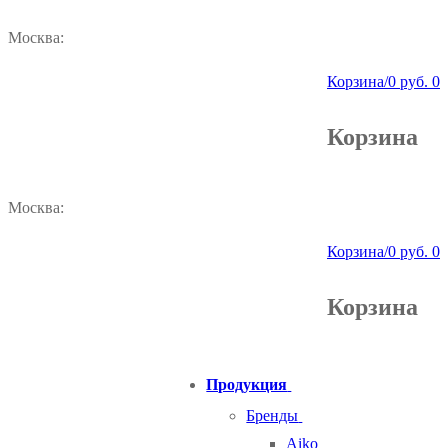
Перейти
Меню
Закрыть
Москва:
+7 800 707 19 94
к
содержимому
Корзина
/
0
руб.
0
Корзина
Москва:
+7 800 707 19 94
Корзина
/
0
руб.
0
Корзина
Продукция
Бренды
Aiko