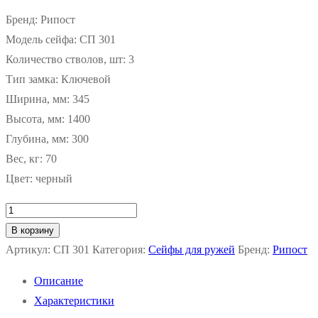
Бренд: Рипост
Модель сейфа: СП 301
Количество стволов, шт: 3
Тип замка: Ключевой
Ширина, мм: 345
Высота, мм: 1400
Глубина, мм: 300
Вес, кг: 70
Цвет: черный
Количество
товара
В корзину
Оружейный
Артикул:
СП 301
Категория:
Сейфы для ружей
Бренд:
Рипост
сейф
Описание
Рипост
Характеристики
СП