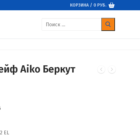
КОРЗИНА
/
0
РУБ.
Найти:
йф Aiko Беркут
6
2 EL