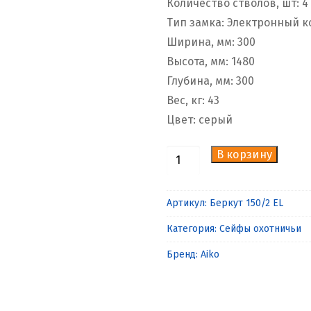
Количество стволов, шт: 4
Тип замка: Электронный 
Ширина, мм: 300
Высота, мм: 1480
Глубина, мм: 300
Вес, кг: 43
Цвет: серый
В корзину
Количество
товара
Оружейный
Артикул:
Беркут 150/2 EL
сейф
Категория:
Сейфы охотничьи
Aiko
Беркут
Бренд:
Aiko
150/2
EL