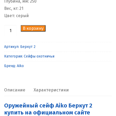
Глубина, мм: 250
Вес, кг: 21
Цвет: серый
В корзину
Количество
товара
Оружейный
Артикул:
Беркут 2
сейф
Категория:
Сейфы охотничьи
Aiko
Беркут
Бренд:
Aiko
2
Описание
Характеристики
Оружейный сейф Aiko Беркут 2
купить на официальном сайте