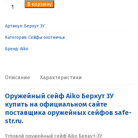
В корзину
Количество
товара
Оружейный
Артикул:
Беркут 3У
сейф
Категория:
Сейфы охотничьи
Aiko
Беркут
Бренд:
Aiko
3У
Описание
Характеристики
Оружейный сейф Aiko Беркут 3У
купить на официальном сайте
поставщика оружейных сейфов safe-
str.ru
.
Угловой оружейный сейф Aiko Беркут-3У