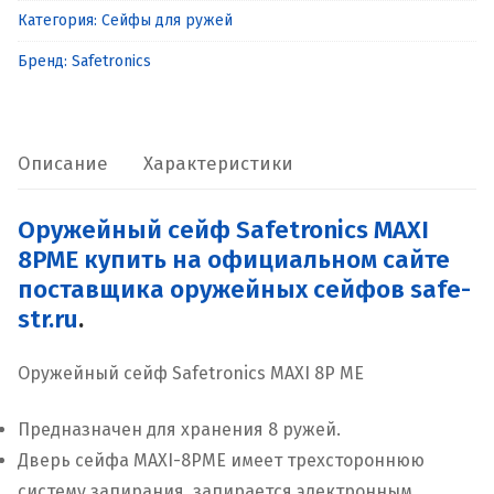
Категория:
Сейфы для ружей
Safetronics
MAXI
Бренд:
Safetronics
8PME
Описание
Характеристики
Оружейный сейф Safetronics MAXI
8PME купить на официальном сайте
поставщика оружейных сейфов safe-
str.ru
.
Оружейный сейф Safetronics MAXI 8P ME
Предназначен для хранения 8 ружей.
Дверь сейфа MAXI-8PME имеет трехстороннюю
систему запирания, запирается электронным