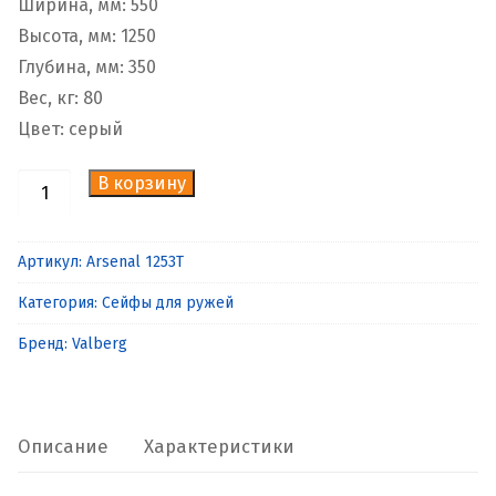
Ширина, мм: 550
Высота, мм: 1250
Глубина, мм: 350
Вес, кг: 80
Цвет: серый
В корзину
Количество
товара
Оружейный
Артикул:
Arsenal 1253Т
сейф
Категория:
Сейфы для ружей
Valberg
Arsenal
Бренд:
Valberg
1253Т
Описание
Характеристики