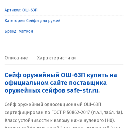
Сейф
Артикул:
ОШ-63П
оружейный
Категория:
Сейфы для ружей
ОШ-63П
Бренд:
Меткон
Описание
Характеристики
Сейф оружейный ОШ-63П купить на
официальном сайте поставщика
оружейных сейфов safe-str.ru
.
Сейф оружейный односекционный ОШ-63П
сертифицирован по ГОСТ Р 50862-2017 (п.4.1, табл. 1а).
Класс устойчивости к взлому ниже нулевого (Н0).