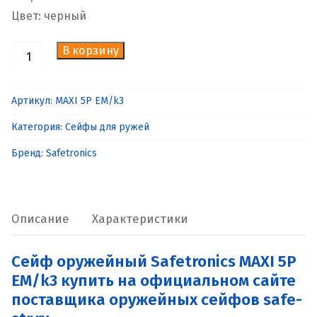
Цвет: черный
В корзину
Количество
товара
Сейф
Артикул:
MAXI 5P EM/k3
оружейный
Категория:
Сейфы для ружей
Safetronics
MAXI
Бренд:
Safetronics
5P
EM/k3
Описание
Характеристики
Сейф оружейный Safetronics MAXI 5P
EM/k3 купить на официальном сайте
поставщика оружейных сейфов safe-