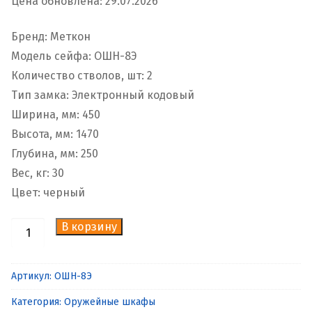
Цена обновлена: 29.07.2026
Бренд: Меткон
Модель сейфа: ОШН-8Э
Количество стволов, шт: 2
Тип замка: Электронный кодовый
Ширина, мм: 450
Высота, мм: 1470
Глубина, мм: 250
Вес, кг: 30
Цвет: черный
В корзину
Количество
товара
Шкаф
Артикул:
ОШН-8Э
оружейный
Категория:
Оружейные шкафы
ОШН-8Э