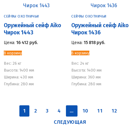
СЕЙФЫ ОХОТНИЧЬИ
СЕЙФЫ ОХОТНИЧЬИ
Оружейный сейф Aiko
Оружейный сейф Aiko
Чирок 1443
Чирок 1436
Цена:
16 412
руб.
Цена:
15 818
руб.
В корзину
В корзину
Вес:
26 кг
Вес:
24 кг
Высота: 1400 мм
Высота: 1400 мм
Ширина: 430 мм
Ширина: 360 мм
Глубина: 280 мм
Глубина: 280 мм
Пагинация
1
2
3
4
…
10
11
12
записей
СЛЕДУЮЩАЯ