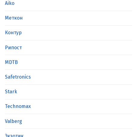
Aiko
Меткон
Контур
Рипост
MDTB
Safetronics
Stark
Technomax
Valberg
Экзотик