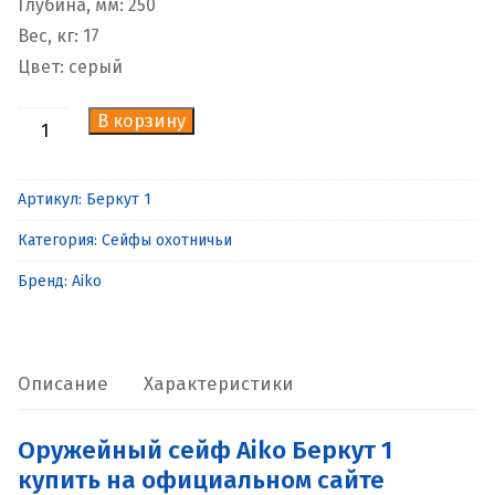
Глубина, мм: 250
Вес, кг: 17
Цвет: серый
В корзину
Количество
товара
Оружейный
Артикул:
Беркут 1
сейф
Категория:
Сейфы охотничьи
Aiko
Беркут
Бренд:
Aiko
1
Описание
Характеристики
Оружейный сейф Aiko Беркут 1
купить на официальном сайте