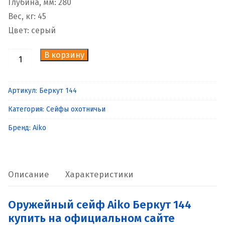
Глубина, мм: 280
Вес, кг: 45
Цвет: серый
В корзину
Количество
товара
Оружейный
Артикул:
Беркут 144
сейф
Категория:
Сейфы охотничьи
Aiko
Беркут
Бренд:
Aiko
144
Описание
Характеристики
Оружейный сейф Aiko Беркут 144
купить на официальном сайте