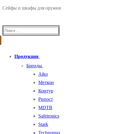
Сейфы и шкафы для оружия
Найти:
Продукция
Бренды
Aiko
Меткон
Контур
Рипост
MDTB
Safetronics
Stark
Technomax