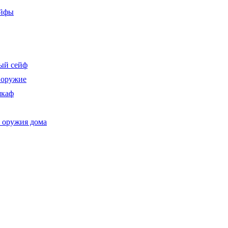
ейфы
ый сейф
 оружие
шкаф
 оружия дома