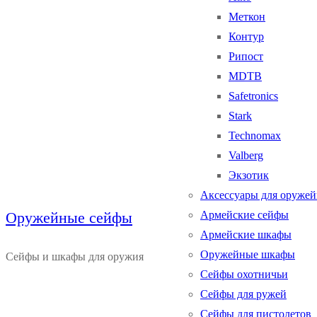
Меткон
Контур
Рипост
MDTB
Safetronics
Stark
Technomax
Valberg
Экзотик
Аксессуары для оруже
Оружейные сейфы
Армейские сейфы
Армейские шкафы
Оружейные шкафы
Сейфы и шкафы для оружия
Сейфы охотничьи
Сейфы для ружей
Сейфы для пистолетов