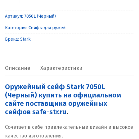
товара
Оружейный
Артикул:
7050L (Черный)
сейф
Категория:
Сейфы для ружей
Stark
7050L
Бренд:
Stark
(Черный)
Описание
Характеристики
Оружейный сейф Stark 7050L
(Черный) купить на официальном
сайте поставщика оружейных
сейфов safe-str.ru
.
Сочетает в себе привлекательный дизайн и высокое
качество изготовления.