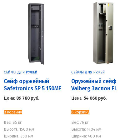
СЕЙФЫ ДЛЯ РУЖЕЙ
СЕЙФЫ ДЛЯ РУЖЕЙ
Сейф оружейный
Оружейный сейф
Safetronics SP 5 150ME
Valberg Заслон EL
Цена:
89 780
руб.
Цена:
54 060
руб.
В корзину
В корзину
Вес:
85 кг
Вес:
76 кг
Высота: 1500 мм
Высота: 1404 мм
Ширина: 350 мм
Ширина: 400 мм