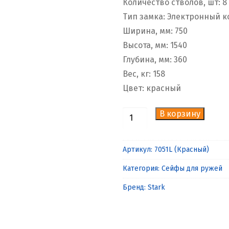
Количество стволов, шт: 8
Тип замка: Электронный 
Ширина, мм: 750
Высота, мм: 1540
Глубина, мм: 360
Вес, кг: 158
Цвет: красный
В корзину
Количество
товара
Оружейный
Артикул:
7051L (Красный)
сейф
Категория:
Сейфы для ружей
Stark
7051L
Бренд:
Stark
(Красный)