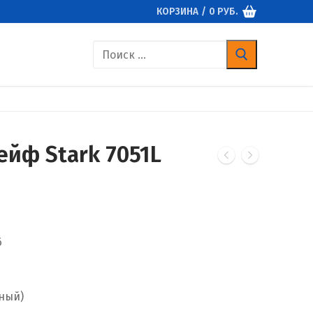
КОРЗИНА
/
0
РУБ.
Найти:
йф Stark 7051L
6
сный)