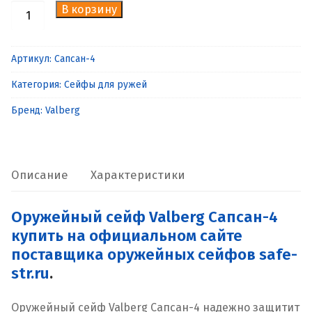
В корзину
Количество
товара
Оружейный
Артикул:
Сапсан-4
сейф
Категория:
Сейфы для ружей
Valberg
Сапсан-4
Бренд:
Valberg
Описание
Характеристики
Оружейный сейф Valberg Сапсан-4
купить на официальном сайте
поставщика оружейных сейфов safe-
str.ru
.
Оружейный сейф Valberg Сапсан-4 надежно защитит