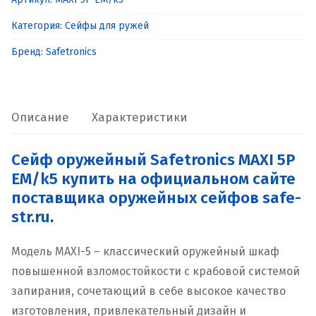
оружейный
Категория:
Сейфы для ружей
Safetronics
MAXI
Бренд:
Safetronics
5P
EM/k5
Описание
Характеристики
Сейф оружейный Safetronics MAXI 5P
EM/k5 купить на официальном сайте
поставщика оружейных сейфов safe-
str.ru
.
Модель MAXI-5 – классический оружейный шкаф
повышенной взломостойкости с крабовой системой
запирания, сочетающий в себе высокое качество
изготовления, привлекательный дизайн и