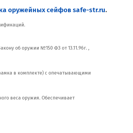
а оружейных сейфов safe-str.ru
.
дификаций.
ону об оружии №150 ФЗ от 13.11.96г. ,
 замка в комплекте) с опечатывающими
ного веса оружия. Обеспечивает