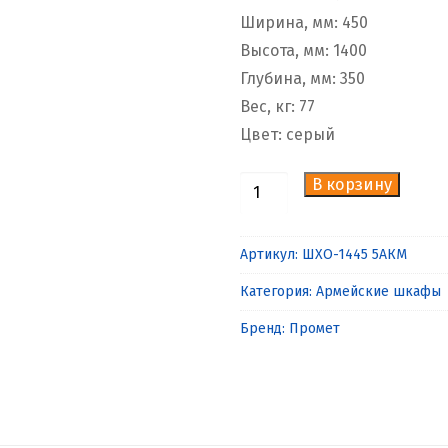
Ширина, мм: 450
Высота, мм: 1400
Глубина, мм: 350
Вес, кг: 77
Цвет: серый
В корзину
Количество
товара
Шкаф
Артикул:
ШХО-1445 5АКМ
армейский
Категория:
Армейские шкафы
ШХО-1445
5АКМ
Бренд:
Промет