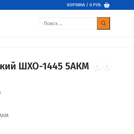
КОРЗИНА
/
0
РУБ.
Найти:
кий ШХО-1445 5АКМ
6
5АКМ