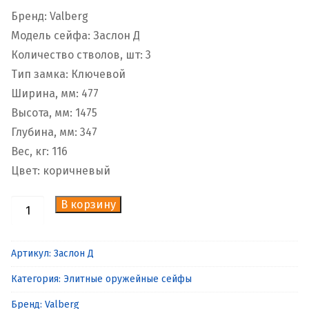
Бренд: Valberg
Модель сейфа: Заслон Д
Количество стволов, шт: 3
Тип замка: Ключевой
Ширина, мм: 477
Высота, мм: 1475
Глубина, мм: 347
Вес, кг: 116
Цвет: коричневый
В корзину
Количество
товара
Эксклюзивный
Артикул:
Заслон Д
оружейный
Категория:
Элитные оружейные сейфы
сейф
Valberg
Бренд:
Valberg