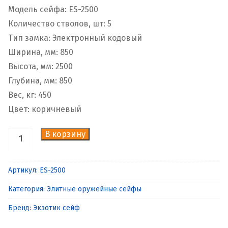
Модель сейфа: ES-2500
Количество стволов, шт: 5
Тип замка: Электронный кодовый
Ширина, мм: 850
Высота, мм: 2500
Глубина, мм: 850
Вес, кг: 450
Цвет: коричневый
В корзину
Количество
товара
Эксклюзивный
Артикул:
ES-2500
сейф
Категория:
Элитные оружейные сейфы
для
дома
Бренд:
Экзотик сейф
ES-