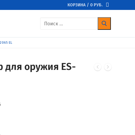
КОРЗИНА
/
0
РУБ.
Найти:
2065 EL
 для оружия ES-
6