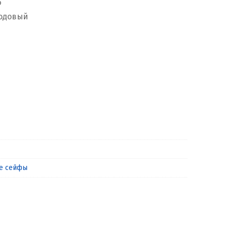
6
кодовый
е сейфы