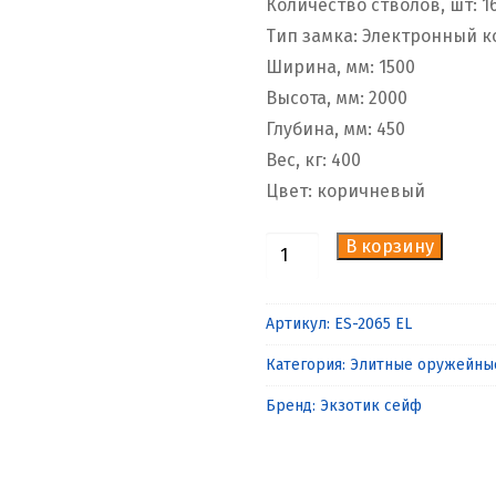
Количество стволов, шт: 1
Тип замка: Электронный 
Ширина, мм: 1500
Высота, мм: 2000
Глубина, мм: 450
Вес, кг: 400
Цвет: коричневый
В корзину
Количество
товара
Элитный
Артикул:
ES-2065 EL
сейф
Категория:
Элитные оружейны
для
оружия
Бренд:
Экзотик сейф
ES-
2065
EL