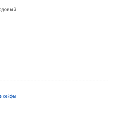
кодовый
е сейфы