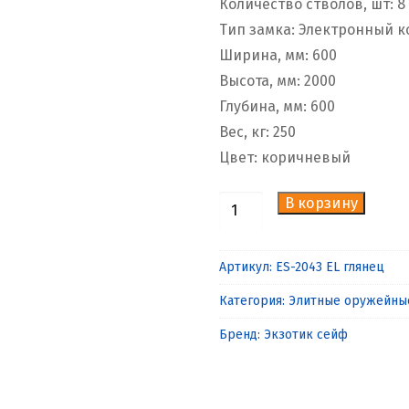
Количество стволов, шт: 8
Тип замка: Электронный 
Ширина, мм: 600
Высота, мм: 2000
Глубина, мм: 600
Вес, кг: 250
Цвет: коричневый
В корзину
Количество
товара
Элитный
Артикул:
ES-2043 EL глянец
сейф
Категория:
Элитные оружейны
со
стеклом
Бренд:
Экзотик сейф
ES-
2043
EL