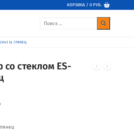
КОРЗИНА
/
0
РУБ.
Найти:
2043 EL ГЛЯНЕЦ
 со стеклом ES-
ц
6
глянец