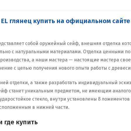
глянец
3 EL глянец купить на официальном сай
представляет собой оружейный сейф, внешняя отделка ко
льно с натуральными материалами. Отделка ценными пор
производства, а наши мастера — настоящие мастера сво
ение с целью получения нового опыта работы с древеси
ей отделки, а также разработать индивидуальный эскиз,
ейф станет уникальным предметом, не имеющим аналого
ударостойкое стекло, внутри установлены 8 ложементов
сположенным в нижней части.
 где купить