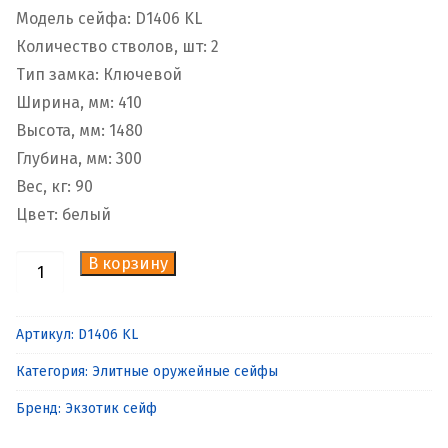
Модель сейфа: D1406 KL
Количество стволов, шт: 2
Тип замка: Ключевой
Ширина, мм: 410
Высота, мм: 1480
Глубина, мм: 300
Вес, кг: 90
Цвет: белый
В корзину
Количество
товара
Элитный
Артикул:
D1406 KL
эксклюзивный
Категория:
Элитные оружейные сейфы
оружейный
сейф
Бренд:
Экзотик сейф
D1406